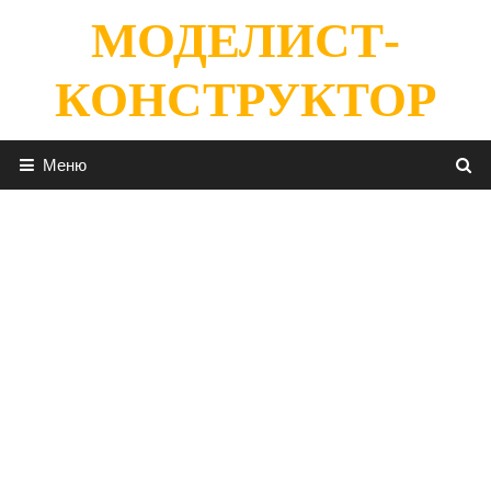
Перейти
МОДЕЛИСТ-
к
содержимому
КОНСТРУКТОР
Меню