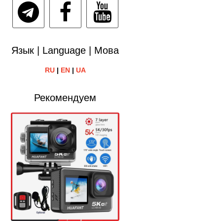
Язык | Language | Мова
RU
|
EN
|
UA
Рекомендуем