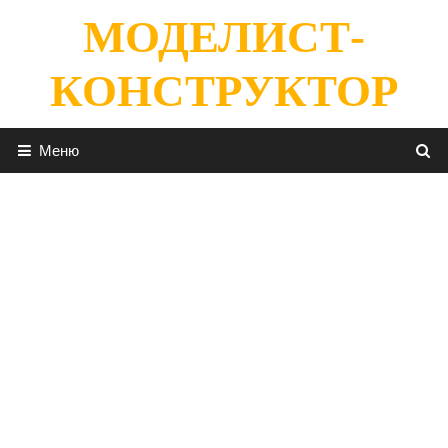
Перейти
МОДЕЛИСТ-
к
содержимому
КОНСТРУКТОР
Меню