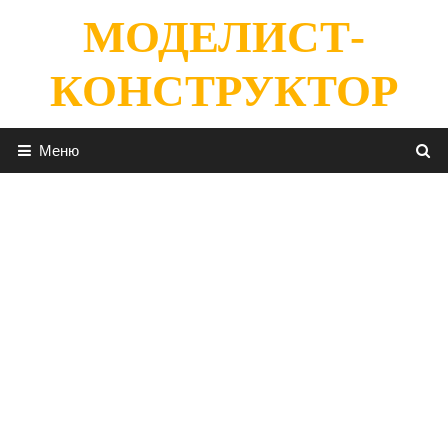
Перейти
МОДЕЛИСТ-
к
содержимому
КОНСТРУКТОР
Меню