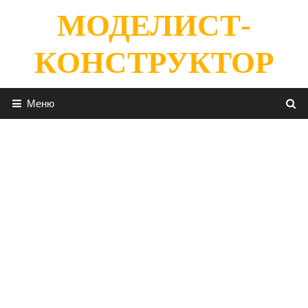
Перейти
МОДЕЛИСТ-
к
содержимому
КОНСТРУКТОР
Меню