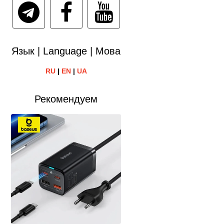
Язык | Language | Мова
RU
|
EN
|
UA
Рекомендуем