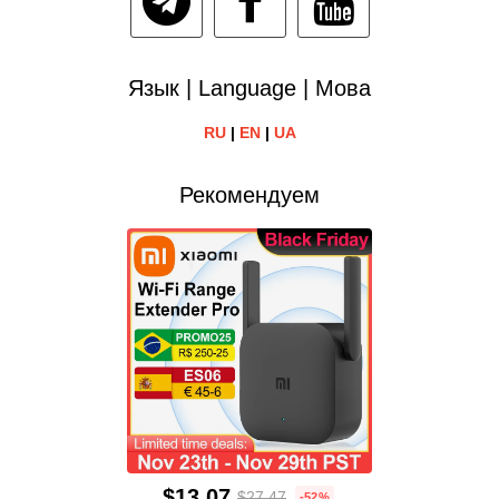
Язык | Language | Мова
RU
|
EN
|
UA
Рекомендуем
$13.07
$27.47
-52%