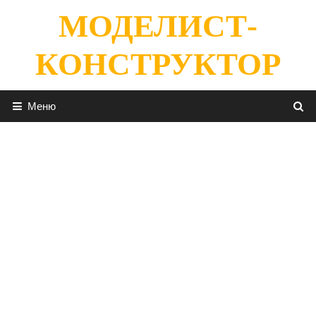
Перейти
МОДЕЛИСТ-
к
содержимому
КОНСТРУКТОР
Меню