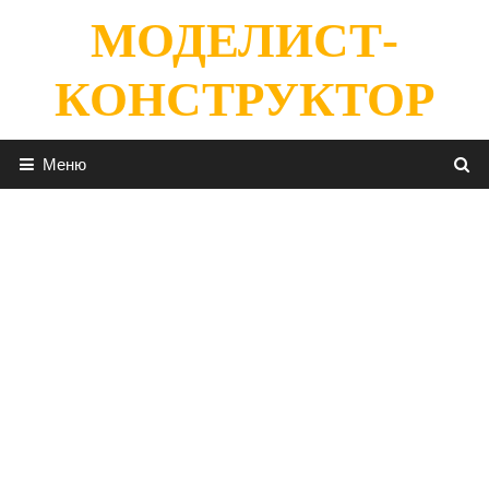
Перейти
МОДЕЛИСТ-
к
содержимому
КОНСТРУКТОР
Меню