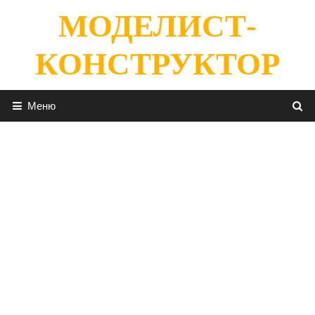
Перейти
МОДЕЛИСТ-
к
содержимому
КОНСТРУКТОР
Меню