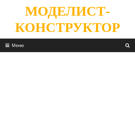
Перейти
МОДЕЛИСТ-
к
содержимому
КОНСТРУКТОР
Меню