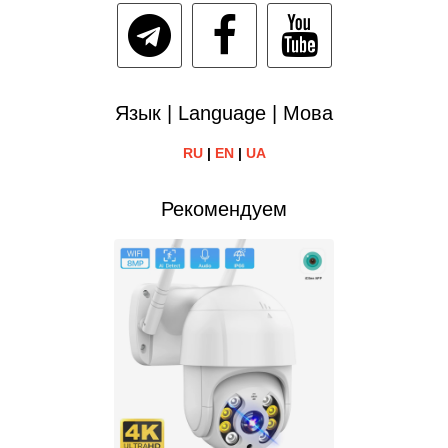
Язык | Language | Мова
RU
|
EN
|
UA
Рекомендуем