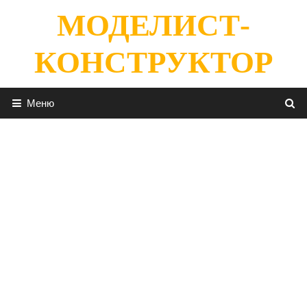
Перейти
МОДЕЛИСТ-
к
содержимому
КОНСТРУКТОР
Меню