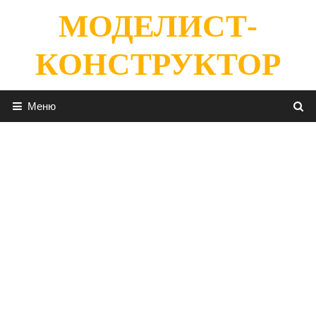
Перейти
МОДЕЛИСТ-
к
содержимому
КОНСТРУКТОР
Меню