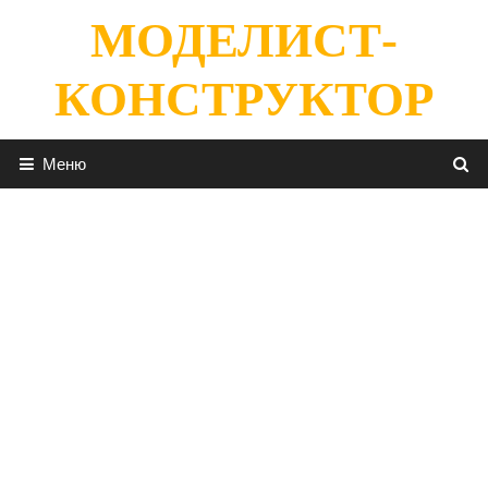
Перейти
МОДЕЛИСТ-
к
содержимому
КОНСТРУКТОР
Меню