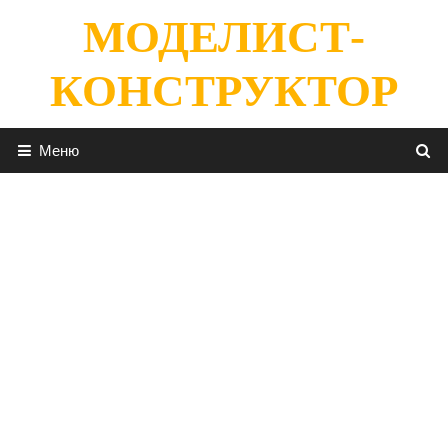
Перейти
МОДЕЛИСТ-
к
содержимому
КОНСТРУКТОР
Меню