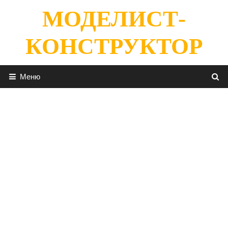
Перейти
МОДЕЛИСТ-
к
содержимому
КОНСТРУКТОР
Меню