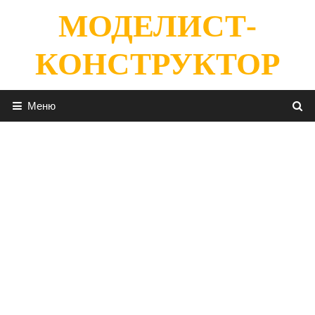
Перейти
МОДЕЛИСТ-
к
содержимому
КОНСТРУКТОР
Меню