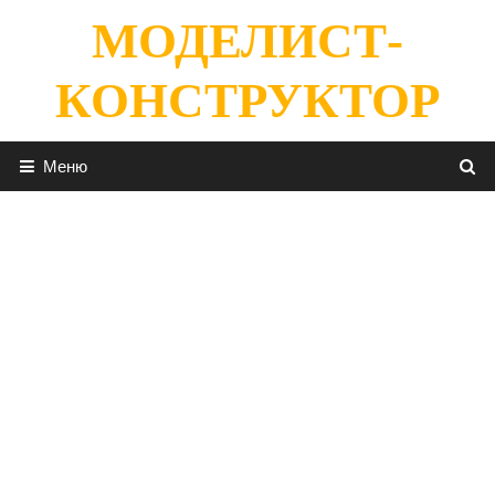
Перейти
МОДЕЛИСТ-
к
содержимому
КОНСТРУКТОР
Меню