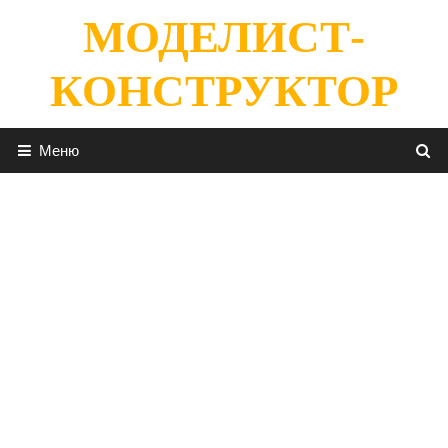
Перейти
МОДЕЛИСТ-
к
содержимому
КОНСТРУКТОР
Меню