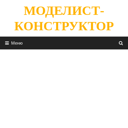
Перейти
МОДЕЛИСТ-
к
содержимому
КОНСТРУКТОР
Меню