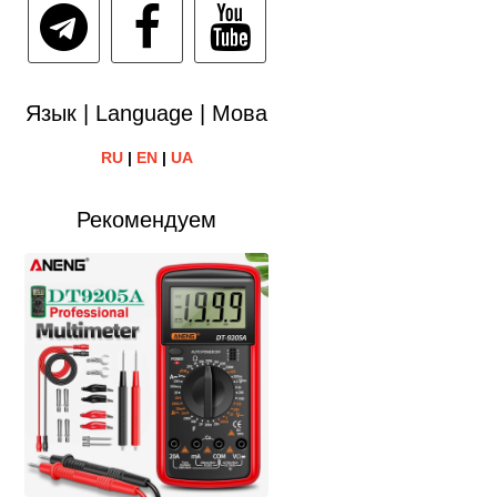
Язык | Language | Мова
RU
|
EN
|
UA
Рекомендуем