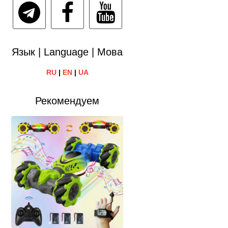
Язык | Language | Мова
RU
|
EN
|
UA
Рекомендуем