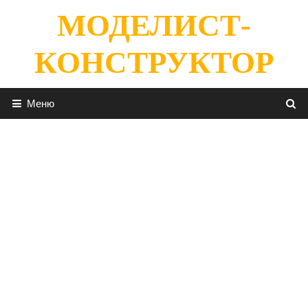
Перейти
МОДЕЛИСТ-
к
содержимому
КОНСТРУКТОР
Меню