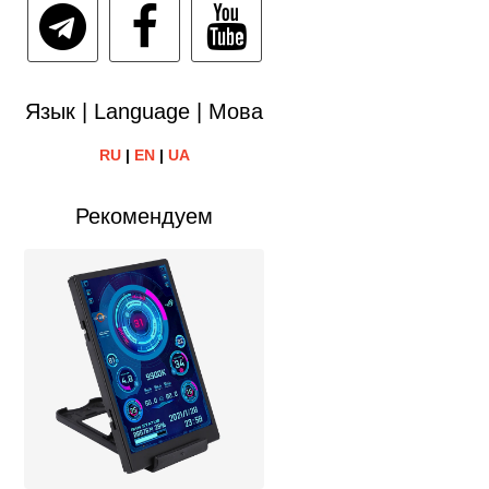
Язык | Language | Мова
RU
|
EN
|
UA
Рекомендуем