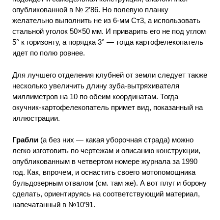
опубликованной в № 2’86. Но полевую планку
желательно выполнить не из 6-мм Ст3, а использовать
стальной уголок 50×50 мм. И приварить его не под углом
5° к горизонту, а порядка 3° — тогда картофелекопатель
идет по полю ровнее.
Для лучшего отделения клубней от земли следует также
несколько увеличить длину зуба-вытряхивателя
миллиметров на 10 по обеим координатам. Тогда
окучник-картофелекопатель примет вид, показанный на
иллюстрации.
Грабли
(а без них — какая уборочная страда) можно
легко изготовить по чертежам и описанию конструкции,
опубликованным в четвертом номере журнала за 1990
год. Как, впрочем, и оснастить своего мотопомощника
бульдозерным отвалом (см. там же). А вот плуг и борону
сделать, ориентируясь на соответствующий материал,
напечатанный в №10’91.