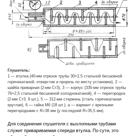
Глушитель:
1 — втулка (40-мм отрезок трубы 30×2,5 стальной бесшовной
горячекатаной; отверстие и прорезь по месту установки), 2 —
шайба приварная (2-мм Ст3), 3 — корпус (335-мм отрезок трубы
76×2,5 стальной бесшовной холоднокатаной), 4 — перегородка
(2-мм Ст3, 9 шт.), 5 — 312-мм стержень (сталь горячекатаная
круглая), 6 — гайка М6 (18 шт.); а — вариант с врезными
перегородками с R=38 мм (у последней R=35,5 мм).
Для соединения глушителя с выхлопными трубами
служит привариваемая спереди втулка. По сути, это