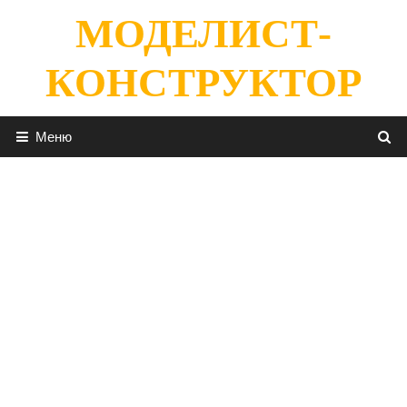
Перейти
МОДЕЛИСТ-
к
содержимому
КОНСТРУКТОР
Меню