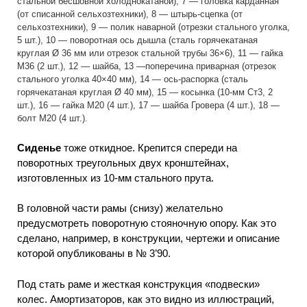
стальной бесшовной холоднокатаной), 7 — головка карданная
(от списанной сельхозтехники), 8 — штырь-сцепка (от
сельхозтехники), 9 — полик наварной (отрезки стального уголка,
5 шт.), 10 — поворотная ось дышла (сталь горячекатаная
круглая Ø 36 мм или отрезок стальной трубы 36×6), 11 — гайка
М36 (2 шт.), 12 — шайба, 13 —поперечина приварная (отрезок
стального уголка 40×40 мм), 14 — ось-распорка (сталь
горячекатаная круглая Ø 40 мм), 15 — косынка (10-мм Ст3, 2
шт.), 16 — гайка М20 (4 шт.), 17 — шайба Гровера (4 шт.), 18 —
болт М20 (4 шт.).
Сиденье
тоже откидное. Крепится спереди на
поворотных треугольных двух кронштейнах,
изготовленных из 10-мм стального прута.
В головной части рамы (снизу) желательно
предусмотреть поворотную стояночную опору. Как это
сделано, например, в конструкции, чертежи и описание
которой опубликованы в № 3’90.
Под стать раме и жесткая конструкция «подвески»
колес. Амортизаторов, как это видно из иллюстраций,