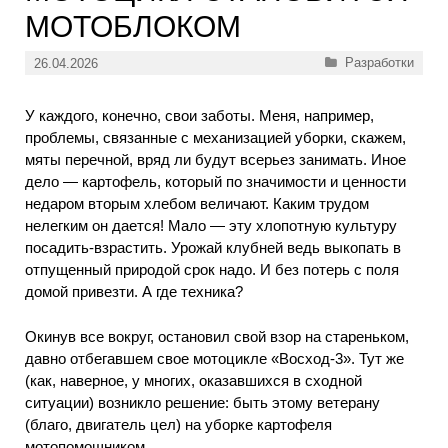
МОТОБЛОКОМ
Рубрики
Разработки
26.04.2026
У каждого, конечно, свои заботы. Меня, например,
проблемы, связанные с механизацией уборки, скажем,
мяты перечной, вряд ли будут всерьез занимать. Иное
дело — картофель, который по значимости и ценности
недаром вторым хлебом величают. Каким трудом
нелегким он дается! Мало — эту хлопотную культуру
посадить-взрастить. Урожай клубней ведь выкопать в
отпущенный природой срок надо. И без потерь с поля
домой привезти. А где техника?
Окинув все вокруг, остановил свой взор на стареньком,
давно отбегавшем свое мотоцикле «Восход-3». Тут же
(как, наверное, у многих, оказавшихся в сходной
ситуации) возникло решение: быть этому ветерану
(благо, двигатель цел) на уборке картофеля
мотопомощником.