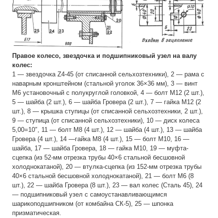
Правое колесо, звездочка и подшипниковый узел на валу
колес:
1 — звездочка Z4-45 (от списанной сельхозтехники), 2 — рама с
наварным кронштейном (стальной уголок 36×36 мм), 3 — винт
М6 установочный с полукруглой головкой, 4 — болт М12 (2 шт.),
5 — шайба (2 шт.), 6 — шайба Гровера (2 шт.), 7 — гайка М12 (2
шт.), 8 — крышка ступицы (от списанной сельхозтехники, 2 шт.),
9 — ступица (от списанной сельхозтехники), 10 — диск колеса
5,00=10″, 11 — болт М8 (4 шт.), 12 — шайба (4 шт.), 13 — шайба
Гровера (4 шт.), 14 —гайка М8 (4 шт.), 15 — болт М10, 16 —
шайба, 17 — шайба Гровера, 18 — гайка М10, 19 — муфта-
сцепка (из 52-мм отрезка трубы 40×6 стальной бесшовной
холоднокатаной), 20 — втулка-сцепка (из 152-мм отрезка трубы
40×6 стальной бесшовной холоднокатаной), 21 — болт М6 (8
шт.), 22 — шайба Гровера (8 шт.), 23 — вал колес (Сталь 45), 24
— подшипниковый узел с самоустанавливающимся
шарикоподшипником (от комбайна СК-5), 25 — шпонка
призматическая.