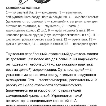
Компоновка машины:
1 — топливный бак, 2 — глушитель, 3 — вентилятор
принудительного воздушного охлаждения, 4 — силовой агрегат
(двигатель от мотоцикла), 5 — кронштейн с выпрямителем для
питания вентилятора, 6 — глушитель, 7 — рама, 8 —
транспортное колесо (2 шт.), 9 — муфта-сцепка (2 шт.), 10 —
навесное рабочее орудие (плуг, картофелекопатель и т.п.), 11 —
шестерня промежуточного вала (2 шт.), 12 — ручка газа, 13 —
ручка сцепления, 14 — стержни-стяжки, 15 — приборная доска.
Тщательно перебранный, отлаженный двигатель хлопот
не доставит. Тем более что для повышения надежности
он подвергнут небольшой (но, как показала практика,
весьма ценной) модернизации. Суть последней — в
установке мини-системы принудительного воздушного
охлаждения. Это — электромоторчик, рассчитанный на
работу от 12-вольтовой сети постоянного тока
(применяется на автомобилях), с простейшей
самодельной крыльчаткой. Укрепляется такой
вентилятор на специальном кронштейне. А
подключается к генератору двигателя мотоблока через