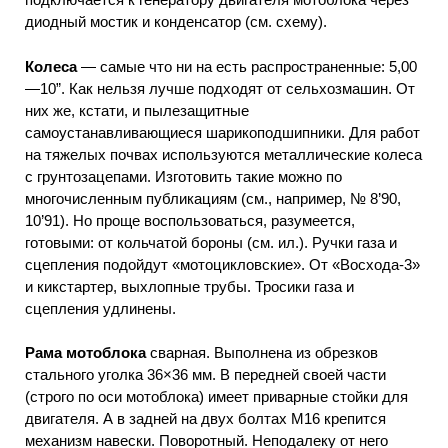
диодный мостик и конденсатор (см. схему).
Колеса
— самые что ни на есть распространенные: 5,00
—10”. Как нельзя лучше подходят от сельхозмашин. От
них же, кстати, и пылезащитные
самоустанавливающиеся шарикоподшипники. Для работ
на тяжелых почвах используются металлические колеса
с грунтозацепами. Изготовить такие можно по
многочисленным публикациям (см., например, № 8’90,
10’91). Но проще воспользоваться, разумеется,
готовыми: от кольчатой бороны (см. ил.). Ручки газа и
сцепления подойдут «мотоцикловские». От «Восхода-3»
и кикстартер, выхлопные трубы. Тросики газа и
сцепления удлинены.
Рама мотоблока
сварная. Выполнена из обрезков
стального уголка 36×36 мм. В передней своей части
(строго по оси мотоблока) имеет приварные стойки для
двигателя. А в задней на двух болтах М16 крепится
механизм навески. Поворотный. Неподалеку от него