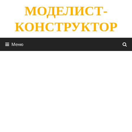
Перейти
МОДЕЛИСТ-
к
содержимому
КОНСТРУКТОР
Меню