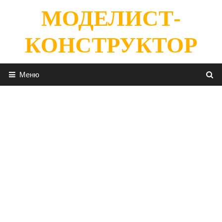
Перейти
МОДЕЛИСТ-
к
содержимому
КОНСТРУКТОР
Меню