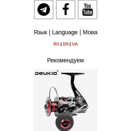
Язык | Language | Мова
RU
|
EN
|
UA
Рекомендуем