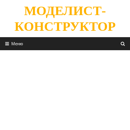
Перейти
МОДЕЛИСТ-
к
содержимому
КОНСТРУКТОР
Меню