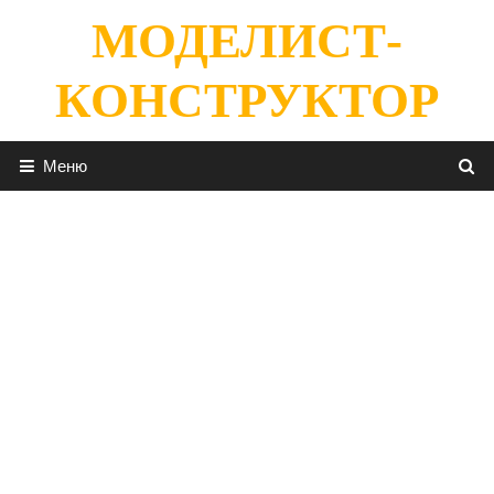
Перейти
МОДЕЛИСТ-
к
содержимому
КОНСТРУКТОР
Меню