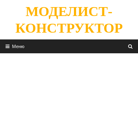
Перейти
МОДЕЛИСТ-
к
содержимому
КОНСТРУКТОР
Меню