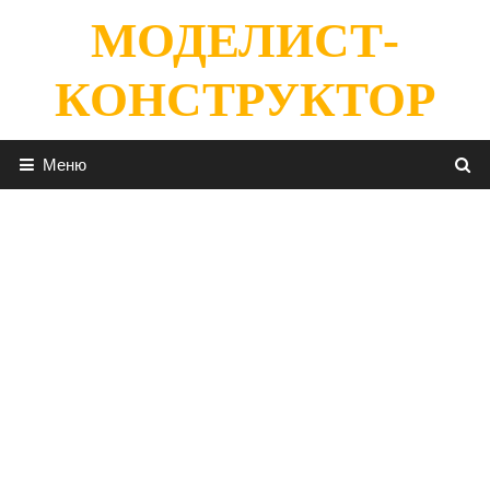
Перейти
МОДЕЛИСТ-
к
содержимому
КОНСТРУКТОР
Меню