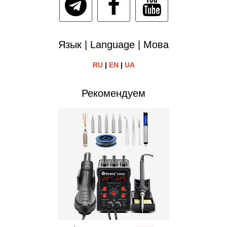
Язык | Language | Мова
RU
|
EN
|
UA
Рекомендуем