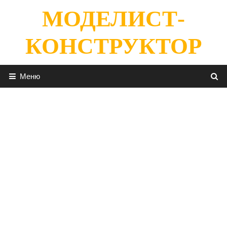
Перейти
МОДЕЛИСТ-
к
содержимому
КОНСТРУКТОР
Меню