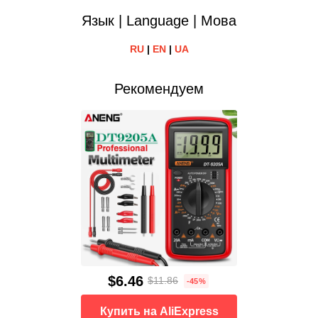
Язык | Language | Мова
RU
|
EN
|
UA
Рекомендуем
$6.46
$11.86
-45%
Купить на AliExpress