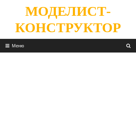
Перейти
МОДЕЛИСТ-
к
содержимому
КОНСТРУКТОР
Меню