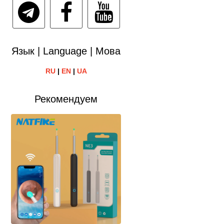
Язык | Language | Мова
RU
|
EN
|
UA
Рекомендуем