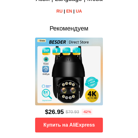
RU
|
EN
|
UA
Рекомендуем
$26.95
$70.93
-62%
Купить на AliExpress