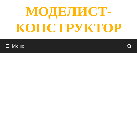
Перейти
МОДЕЛИСТ-
к
содержимому
КОНСТРУКТОР
Меню