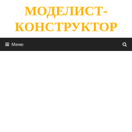
Перейти
МОДЕЛИСТ-
к
содержимому
КОНСТРУКТОР
Меню