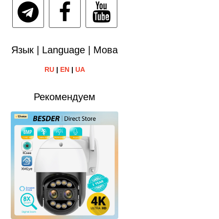
Язык | Language | Мова
RU
|
EN
|
UA
Рекомендуем