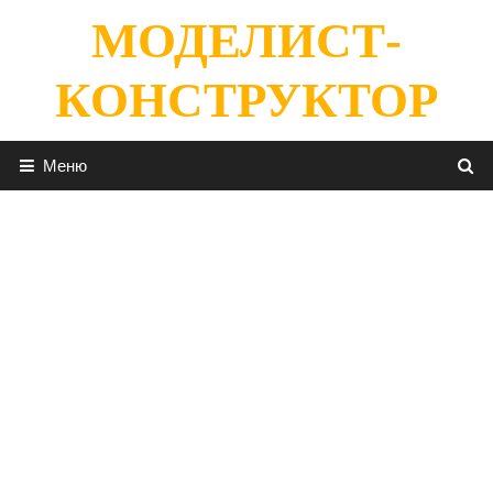
Перейти
МОДЕЛИСТ-
к
содержимому
КОНСТРУКТОР
Меню