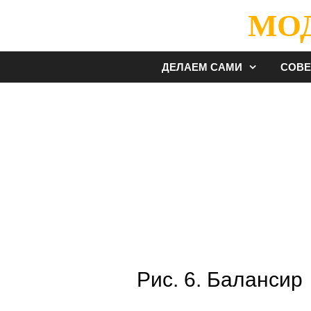
Перейти
МО
к
содержимому
ДЕЛАЕМ САМИ
СОВ
Рис. 6. Балансир