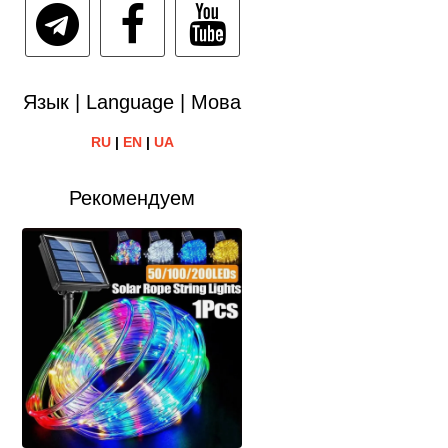
Язык | Language | Мова
RU
|
EN
|
UA
Рекомендуем