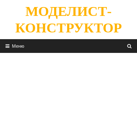
Перейти
МОДЕЛИСТ-
к
содержимому
КОНСТРУКТОР
Меню