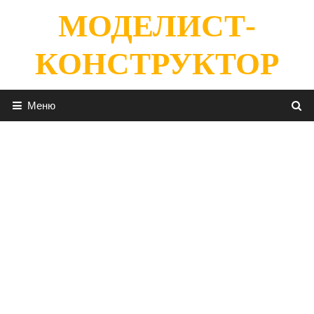
Перейти
МОДЕЛИСТ-
к
содержимому
КОНСТРУКТОР
Меню