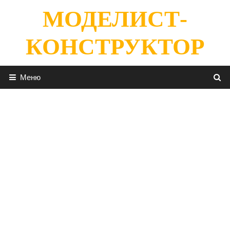
Перейти
МОДЕЛИСТ-
к
содержимому
КОНСТРУКТОР
Меню