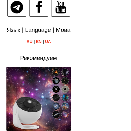
Язык | Language | Мова
RU
|
EN
|
UA
Рекомендуем