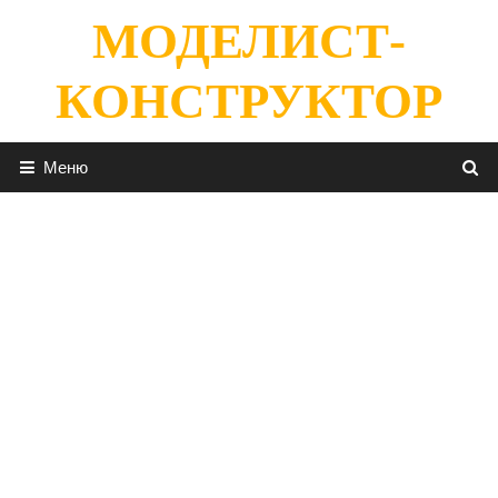
Перейти
МОДЕЛИСТ-
к
содержимому
КОНСТРУКТОР
Меню