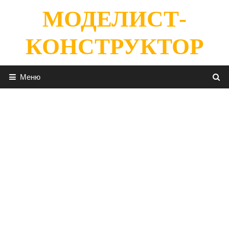
Перейти
МОДЕЛИСТ-
к
содержимому
КОНСТРУКТОР
Меню