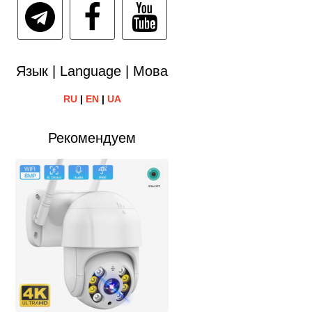
Язык | Language | Мова
RU
|
EN
|
UA
Рекомендуем