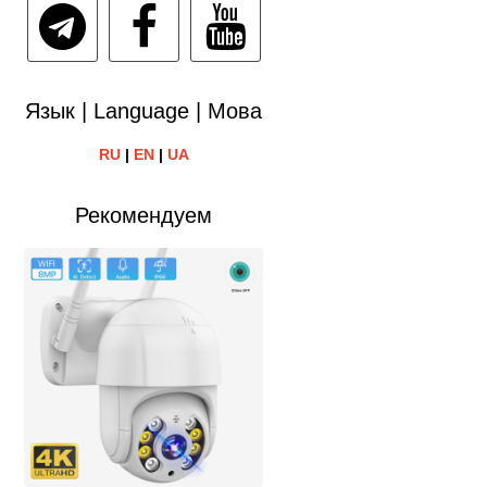
Язык | Language | Мова
RU
|
EN
|
UA
Рекомендуем