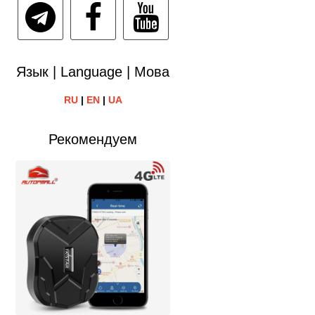
Язык | Language | Мова
RU
|
EN
|
UA
Рекомендуем