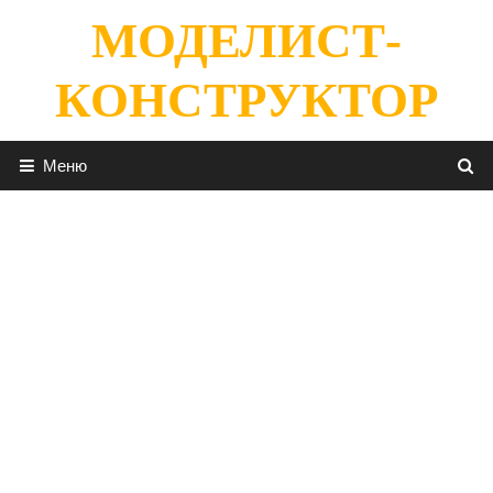
Перейти
МОДЕЛИСТ-
к
содержимому
КОНСТРУКТОР
Меню