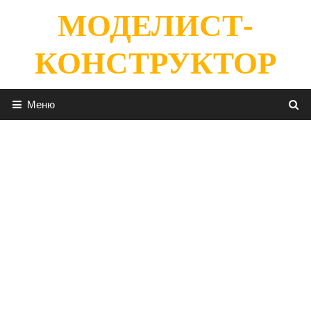
Перейти
МОДЕЛИСТ-
к
содержимому
КОНСТРУКТОР
Меню