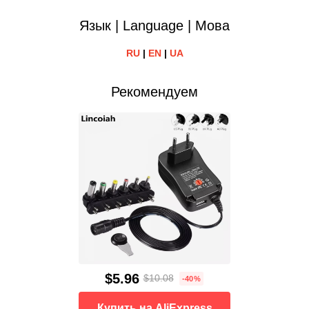
Язык | Language | Мова
RU
|
EN
|
UA
Рекомендуем
$5.96
$10.08
-40%
Купить на AliExpress